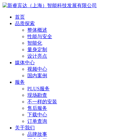
首页
品质探索
整体概述
性能与安全
智能化
量身定制
设计亮点
媒体中心
视频中心
国内案例
服务
PLUS服务
现场勘查
不一样的安装
售后服务
下载中心
订单查询
关于我们
品牌故事