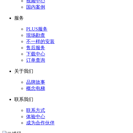
视频中心
国内案例
服务
PLUS服务
现场勘查
不一样的安装
售后服务
下载中心
订单查询
关于我们
品牌故事
概念电梯
联系我们
联系方式
体验中心
成为合作伙伴