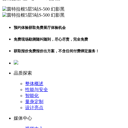
预约体验
获取免费展厅体验机会
免费现场勘测
随叫随到，尽心尽责，完全免费
获取报价
免费报价出方案，不含任何付费绑定服务！
品质探索
整体概述
性能与安全
智能化
量身定制
设计亮点
媒体中心