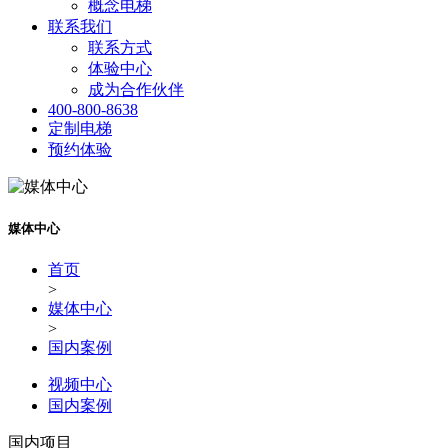
概念电梯
联系我们
联系方式
体验中心
成为合作伙伴
400-800-8638
定制电梯
预约体验
媒体中心
首页
>
媒体中心
>
国内案例
视频中心
国内案例
国内项目