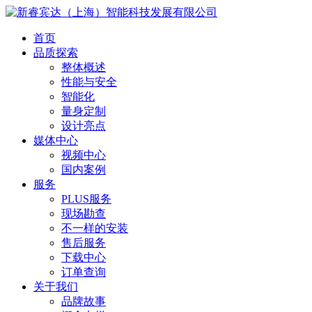
首页
品质探索
整体概述
性能与安全
智能化
量身定制
设计亮点
媒体中心
视频中心
国内案例
服务
PLUS服务
现场勘查
不一样的安装
售后服务
下载中心
订单查询
关于我们
品牌故事